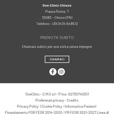
One Clinic Chions
Piazza Roma, 7
33083 - Chions (PN)
Telefono: +39 0434 648512
PRENOTA SUBITO
Chiamaci subito per una visita senza impegno
CHIAMACI
OneClinic - C.M.G srl - P.Iva: 02730740301
Preferenze privacy
-
Credits
Privacy Policy
|
Cookie Policy
|
Informativa Pazienti
Finanziamento POR FESR 2014-2020
|
PR FESR 2021-2027 Linea di