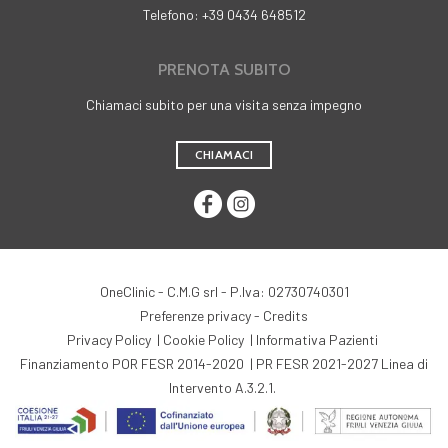
Telefono: +39 0434 648512
PRENOTA SUBITO
Chiamaci subito per una visita senza impegno
CHIAMACI
OneClinic - C.M.G srl - P.Iva: 02730740301
Preferenze privacy
-
Credits
Privacy Policy
|
Cookie Policy
|
Informativa Pazienti
Finanziamento POR FESR 2014-2020
|
PR FESR 2021-2027 Linea di
Intervento A.3.2.1.