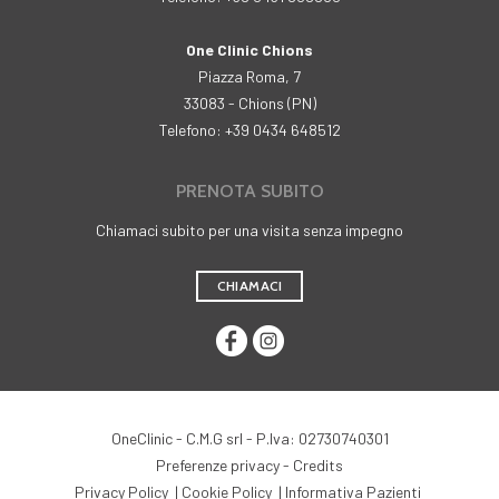
One Clinic Chions
Piazza Roma, 7
33083 - Chions (PN)
Telefono: +39 0434 648512
PRENOTA SUBITO
Chiamaci subito per una visita senza impegno
CHIAMACI
OneClinic - C.M.G srl - P.Iva: 02730740301
Preferenze privacy
-
Credits
Privacy Policy
|
Cookie Policy
|
Informativa Pazienti